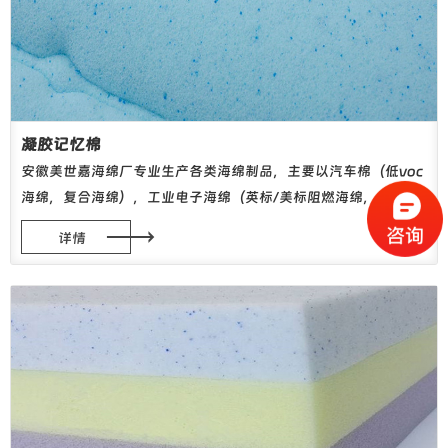
凝胶记忆棉
安徽美世嘉海绵厂专业生产各类海绵制品，主要以汽车棉（低voc
海绵，复合海绵），工业电子海绵（英标/美标阻燃海绵，吸音海
绵，防静电海绵，包装海绵等）、服饰内衣海绵（胸围棉）、家居
详情
海绵（高回弹/慢回弹海绵，仿乳胶海绵等）为主。 生产设备引进
德国亨内基高压发泡生产线，产品品质稳定。公司拥有多台...